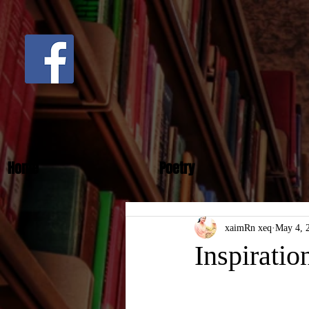
Home
Poetry
xaimRn xeq
May 4, 
Inspiratio