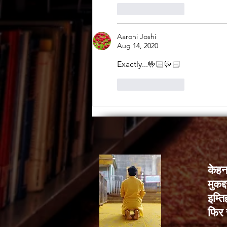
Like
Reply
Aarohi Joshi
Aug 14, 2020
Exactly...🤟🏻🤟🏻
Like
Reply
केहन
मुकद
इम्ति
फिर 