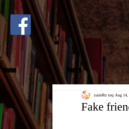
Home
Poetry
xaimRn xeq
Aug 14,
Fake frien