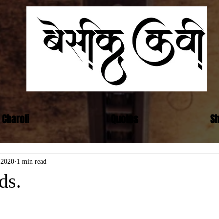
Basic
कवी
Charoli
Quotes
Sh
 2020
1 min read
ds.