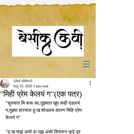
Abol xBdva3
Sep 19, 2020
1 min read
"मिही प्रेम केलयं ग"(एक पत्र)
"सुरुवात मि करू का,तुझ्यात खुप कही दडलयं 
ग,तुझ्या हास्यात दुःख शोधलयं कारण मिहि प्रेम 
केलयं ग"
"दुःख माझ असो वा तुझ असो विसरून कुठे दूर 