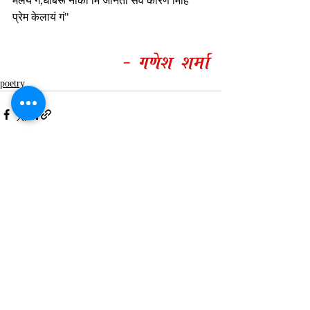
मेलयं ग,घाबरू नाको मि जानतो सर्व कारण मिहि 
प्रेम केलायं गं"
- g~aex xmaR
poetry
Comments
Write a comment...