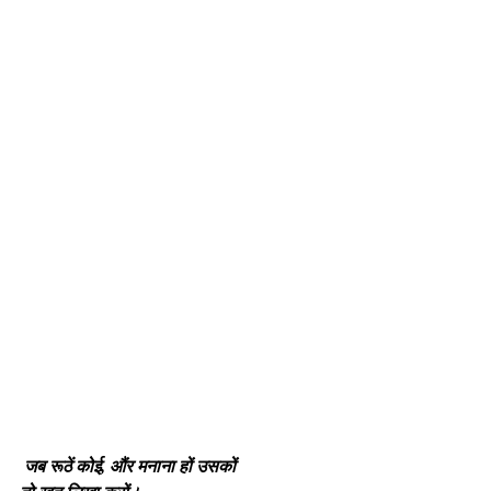
जब रूठें कोई, औंर मनाना हों उसकों